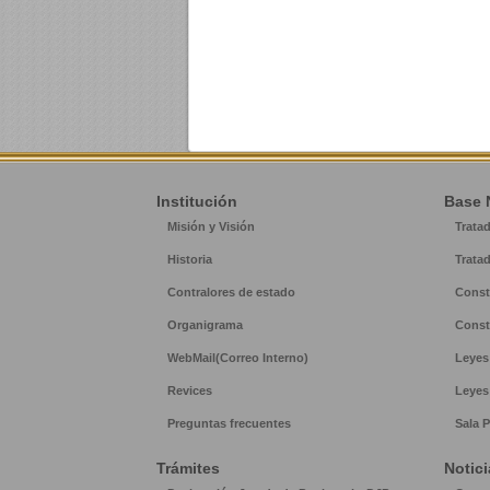
Institución
Base 
Misión y Visión
Trata
Historia
Trata
Contralores de estado
Const
Organigrama
Const
WebMail(Correo Interno)
Leyes
Revices
Leyes
Preguntas frecuentes
Sala P
Trámites
Notici