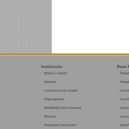
Institución
Base 
Misión y Visión
Trata
Historia
Trata
Contralores de estado
Const
Organigrama
Const
WebMail(Correo Interno)
Leyes
Revices
Leyes
Preguntas frecuentes
Sala P