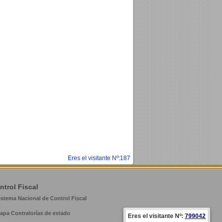
Eres el visitante Nº:187
ntrol Fiscal
istema Nacional de Control Fiscal
apa Contralorías de estado
Eres el visitante Nº:
799042