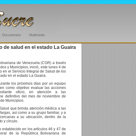
Documentos
Multimedia
o de salud en el estado La Guaira
olivariana de Venezuela (CGR) a través
dos y Municipios, inició, este lunes 4 de
o en el Servicio Integral de Salud de los
cado en el estado La Guaira.
urante los próximos días por un equipo
enen como objetivo evaluar las acciones
ediante oficio, en atención a las
me definitivo del mes de noviembre de
 de Municipios.
 Salud que brinda atención médica a las
Vargas, así como a su grupo familiar, y a
cercanas a su ubicación, dentro de la
o y círculo.
 establecido en los artículos 46 y 47 de
eral de la República Bolivariana de