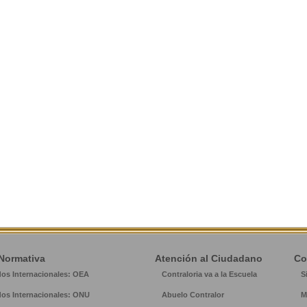
Normativa
Atención al Ciudadano
Co
dos Internacionales: OEA
Contraloria va a la Escuela
S
dos Internacionales: ONU
Abuelo Contralor
M