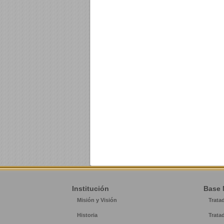
Institución
Base 
Misión y Visión
Trata
Historia
Trata