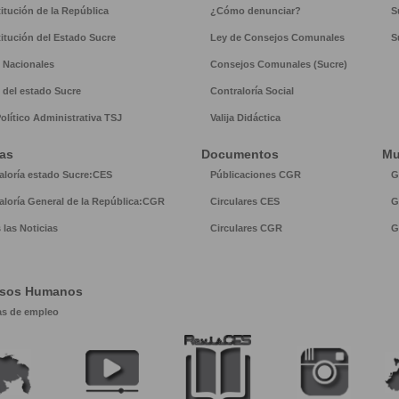
itución de la República
¿Cómo denunciar?
S
itución del Estado Sucre
Ley de Consejos Comunales
S
 Nacionales
Consejos Comunales (Sucre)
 del estado Sucre
Contraloría Social
Político Administrativa TSJ
Valija Didáctica
ias
Documentos
Mu
aloría estado Sucre:CES
Públicaciones CGR
G
aloría General de la República:CGR
Circulares CES
G
 las Noticias
Circulares CGR
G
rsos Humanos
as de empleo