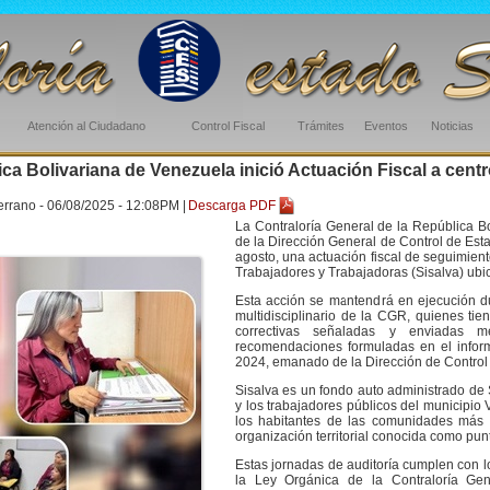
Atención al Ciudadano
Control Fiscal
Trámites
Eventos
Noticias
ica Bolivariana de Venezuela inició Actuación Fiscal a centr
errano - 06/08/2025 - 12:08PM |
Descarga PDF
La Contraloría General de la República B
de la Dirección General de Control de Esta
agosto, una actuación fiscal de seguimient
Trabajadores y Trabajadoras (Sisalva) ubi
Esta acción se mantendrá en ejecución d
multidisciplinario de la CGR, quienes ti
correctivas señaladas y enviadas m
recomendaciones formuladas en el infor
2024, emanado de la Dirección de Control
Sisalva es un fondo auto administrado de
y los trabajadores públicos del municipio 
los habitantes de las comunidades más 
organización territorial conocida como punt
Estas jornadas de auditoría cumplen con lo
la Ley Orgánica de la Contraloría Gen