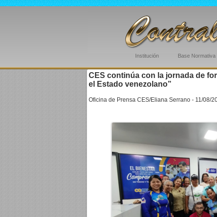
Institución
Base Normativa
CES continúa con la jornada de for
el Estado venezolano”
Oficina de Prensa CES/Eliana Serrano - 11/08/2