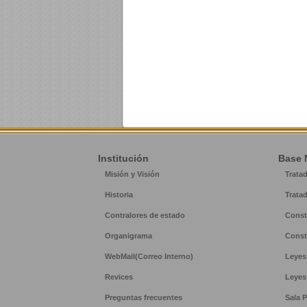
Institución
Base 
Misión y Visión
Trata
Historia
Trata
Contralores de estado
Const
Organigrama
Const
WebMail(Correo Interno)
Leyes
Revices
Leyes
Preguntas frecuentes
Sala P