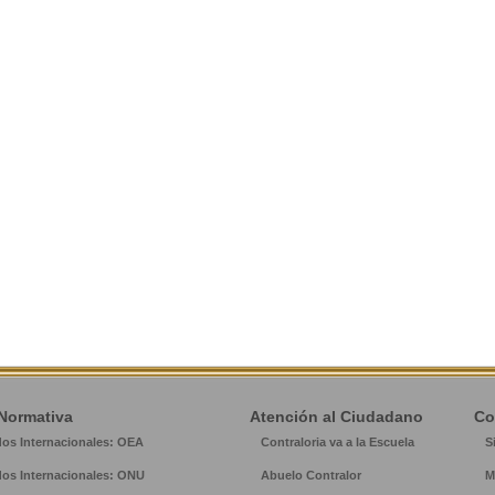
Normativa
Atención al Ciudadano
Co
dos Internacionales: OEA
Contraloria va a la Escuela
S
dos Internacionales: ONU
Abuelo Contralor
M