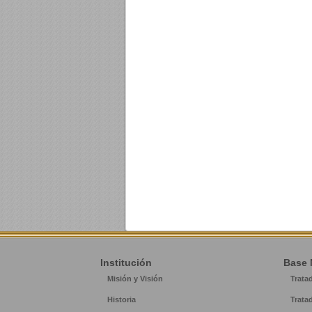
Institución
Base 
Misión y Visión
Trata
Historia
Trata