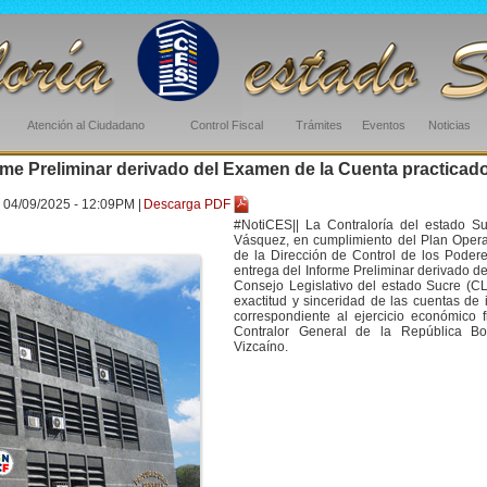
Atención al Ciudadano
Control Fiscal
Trámites
Eventos
Noticias
orme Preliminar derivado del Examen de la Cuenta practicad
 04/09/2025 - 12:09PM |
Descarga PDF
#NotiCES|| La Contraloría del estado Su
Vásquez, en cumplimiento del Plan Operati
de la Dirección de Control de los Poder
entrega del Informe Preliminar derivado d
Consejo Legislativo del estado Sucre (CLE
exactitud y sinceridad de las cuentas de
correspondiente al ejercicio económico f
Contralor General de la República Bo
Vizcaíno.