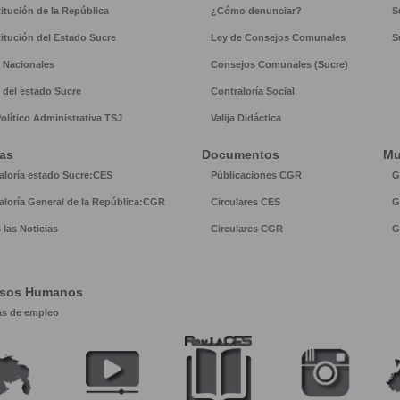
itución de la República
¿Cómo denunciar?
S
itución del Estado Sucre
Ley de Consejos Comunales
S
 Nacionales
Consejos Comunales (Sucre)
 del estado Sucre
Contraloría Social
Político Administrativa TSJ
Valija Didáctica
ias
Documentos
Mu
aloría estado Sucre:CES
Públicaciones CGR
G
aloría General de la República:CGR
Circulares CES
G
 las Noticias
Circulares CGR
G
rsos Humanos
as de empleo