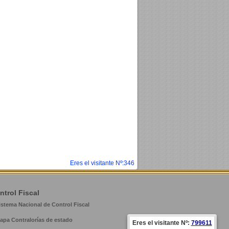
Eres el visitante Nº:346
ntrol Fiscal
istema Nacional de Control Fiscal
apa Contralorías de estado
Eres el visitante Nº:
799611