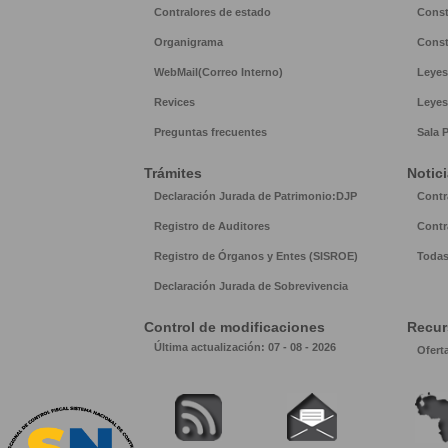
Contralores de estado
Const
Organigrama
Const
WebMail(Correo Interno)
Leyes
Revices
Leyes
Preguntas frecuentes
Sala 
Trámites
Notic
Declaración Jurada de Patrimonio:DJP
Contr
Registro de Auditores
Contr
Registro de Órganos y Entes (SISROE)
Todas
Declaración Jurada de Sobrevivencia
Control de modificaciones
Recu
Última actualización: 07 - 08 - 2026
Ofert