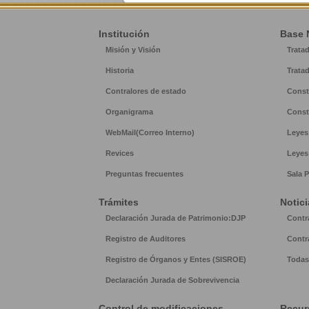
Institución
Base 
Misión y Visión
Trata
Historia
Trata
Contralores de estado
Const
Organigrama
Const
WebMail(Correo Interno)
Leyes
Revices
Leyes
Preguntas frecuentes
Sala P
Trámites
Notici
Declaración Jurada de Patrimonio:DJP
Contr
Registro de Auditores
Contr
Registro de Órganos y Entes (SISROE)
Todas 
Declaración Jurada de Sobrevivencia
Control de modificaciones
Recur