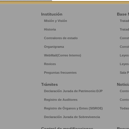
Institución
Base 
Misión y Visión
Trata
Historia
Trata
Contralores de estado
Const
Organigrama
Const
WebMail(Correo Interno)
Leyes
Revices
Leyes
Preguntas frecuentes
Sala P
Trámites
Notici
Declaración Jurada de Patrimonio:DJP
Contr
Registro de Auditores
Contr
Registro de Órganos y Entes (SISROE)
Todas 
Declaración Jurada de Sobrevivencia
Control de modificaciones
Recur