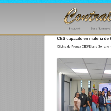
Institución
Base Normativa
CES capacitó en materia de 
Oficina de Prensa CES/Eliana Serrano -