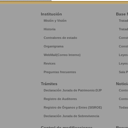
Institución
Base 
Misión y Visión
Trata
Historia
Trata
Contralores de estado
Const
Organigrama
Const
WebMail(Correo Interno)
Leyes
Revices
Leyes
Preguntas frecuentes
Sala P
Trámites
Notici
Declaración Jurada de Patrimonio:DJP
Contr
Registro de Auditores
Contr
Registro de Órganos y Entes (SISROE)
Todas 
Declaración Jurada de Sobrevivencia
Control de modificaciones
Recur