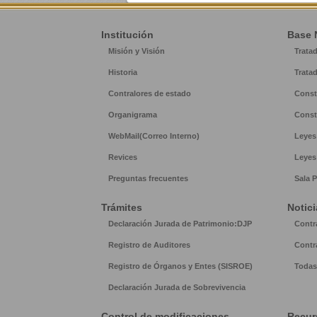
Institución
Base 
Misión y Visión
Trata
Historia
Trata
Contralores de estado
Const
Organigrama
Const
WebMail(Correo Interno)
Leyes
Revices
Leyes
Preguntas frecuentes
Sala P
Trámites
Notici
Declaración Jurada de Patrimonio:DJP
Contr
Registro de Auditores
Contr
Registro de Órganos y Entes (SISROE)
Todas 
Declaración Jurada de Sobrevivencia
Control de modificaciones
Recur