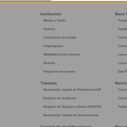
Institución
Base 
Misión y Visión
Trata
Historia
Trata
Contralores de estado
Const
Organigrama
Const
WebMail(Correo Interno)
Leyes
Revices
Leyes
Preguntas frecuentes
Sala P
Trámites
Notici
Declaración Jurada de Patrimonio:DJP
Contr
Registro de Auditores
Contr
Registro de Órganos y Entes (SISROE)
Todas 
Declaración Jurada de Sobrevivencia
Control de modificaciones
Recur