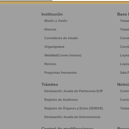
Institución
Base 
Misión y Visión
Trata
Historia
Trata
Contralores de estado
Const
Organigrama
Const
WebMail(Correo Interno)
Leyes
Revices
Leyes
Preguntas frecuentes
Sala 
Trámites
Notic
Declaración Jurada de Patrimonio:DJP
Contr
Registro de Auditores
Contr
Registro de Órganos y Entes (SISROE)
Todas
Declaración Jurada de Sobrevivencia
Control de modificaciones
Recu