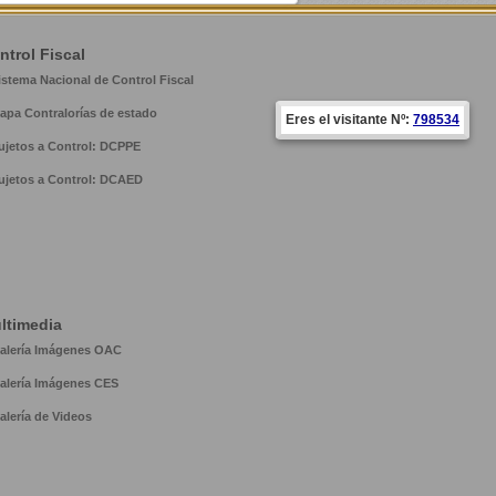
ntrol Fiscal
istema Nacional de Control Fiscal
apa Contralorías de estado
Eres el visitante Nº:
798534
ujetos a Control: DCPPE
ujetos a Control: DCAED
ltimedia
alería Imágenes OAC
alería Imágenes CES
alería de Videos