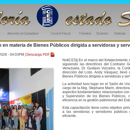
Atención al Ciudadano
Control Fiscal
Trámites
Eventos
Noticias
 en materia de Bienes Públicos dirigida a servidoras y serv
2026 - 04:03PM |
Descarga PDF
NotiCES|| En el marco del fortalecimiento 
siguiendo las directrices del Contralor 
Venezuela, Dr. Gustavo Vizcaíno, la Cont
dirección del Lcdo. Andy Vásquez, llevó
Bienes Públicos dirigida a servidoras y ser
La actividad tuvo lugar en el Salón de Us
cargo de la Abg. Stephane Marín, directora
aspectos fundamentales relacionados con l
y Supervisión de los Bienes Públicos, c
eficiencia en la gestión patrimonial del Est
Esta capacitación tiene como objetivo pri
a las servidoras y servidores públicos 
eficiente.