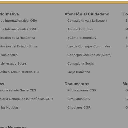
Normativa
Atención al Ciudadano
Co
dos Internacionales: OEA
Contraloria va a la Escuela
S
dos Internacionales: ONU
Abuelo Contralor
M
itución de la República
¿Cómo denunciar?
S
itución del Estado Sucre
Ley de Consejos Comunales
S
 Nacionales
Consejos Comunales (Sucre)
 del estado Sucre
Contraloría Social
Político Administrativa TSJ
Valija Didáctica
ias
Documentos
Mu
aloría estado Sucre:CES
Públicaciones CGR
G
aloría General de la República:CGR
Circulares CES
G
 las Noticias
Circulares CGR
G
rsos Humanos