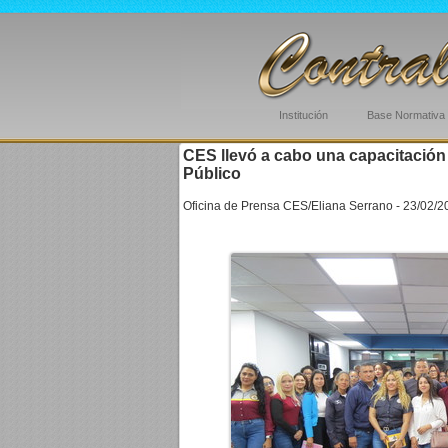
Institución
Base Normativa
CES llevó a cabo una capacitación 
Público
Oficina de Prensa CES/Eliana Serrano - 23/02/2