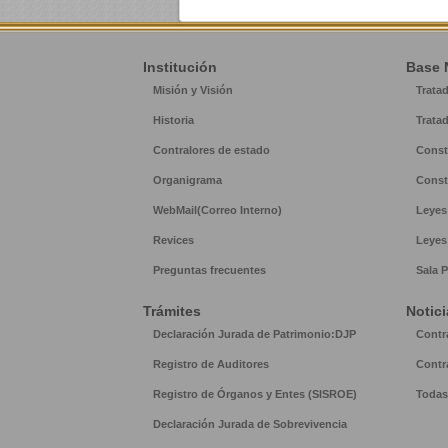
Institución
Base 
Misión y Visión
Trata
Historia
Trata
Contralores de estado
Const
Organigrama
Const
WebMail(Correo Interno)
Leyes
Revices
Leyes
Preguntas frecuentes
Sala P
Trámites
Notici
Declaración Jurada de Patrimonio:DJP
Contr
Registro de Auditores
Contr
Registro de Órganos y Entes (SISROE)
Todas 
Declaración Jurada de Sobrevivencia