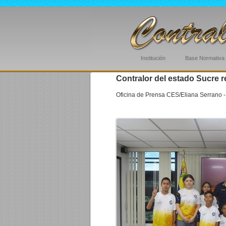
Institución
Base Normativa
Contralor del estado Sucre r
Oficina de Prensa CES/Eliana Serrano -