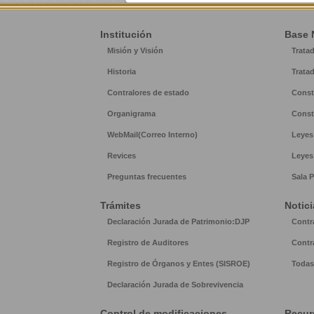
Institución
Base 
Misión y Visión
Trata
Historia
Trata
Contralores de estado
Const
Organigrama
Const
WebMail(Correo Interno)
Leyes
Revices
Leyes
Preguntas frecuentes
Sala P
Trámites
Notici
Declaración Jurada de Patrimonio:DJP
Contr
Registro de Auditores
Contr
Registro de Órganos y Entes (SISROE)
Todas 
Declaración Jurada de Sobrevivencia
Control de modificaciones
Recur