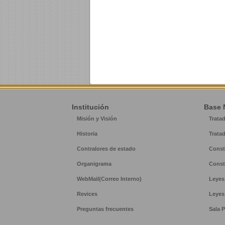
Institución
Base 
Misión y Visión
Trata
Historia
Trata
Contralores de estado
Const
Organigrama
Const
WebMail(Correo Interno)
Leyes
Revices
Leyes
Preguntas frecuentes
Sala P