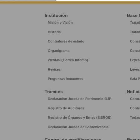
Institución
Base 
Misión y Visión
Trata
Historia
Trata
Contralores de estado
Const
Organigrama
Const
WebMail(Correo Interno)
Leyes
Revices
Leyes
Preguntas frecuentes
Sala P
Trámites
Notici
Declaración Jurada de Patrimonio:DJP
Contr
Registro de Auditores
Contr
Registro de Órganos y Entes (SISROE)
Todas 
Declaración Jurada de Sobrevivencia
Control de modificaciones
Recur