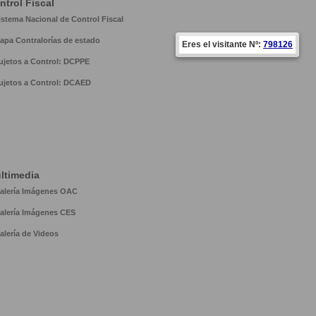
ntrol Fiscal
istema Nacional de Control Fiscal
apa Contralorías de estado
Eres el visitante Nº:
798126
ujetos a Control: DCPPE
ujetos a Control: DCAED
ltimedia
alería Imágenes OAC
alería Imágenes CES
alería de Videos