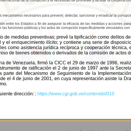
ernacional de la corrupción y la necesidad de promover y facilitar la cooperación
os mecanismos necesarios para prevenir, detectar, sancionar y erradicar la corrupci
ción entre los Estados a fin de asegurar la eficacia de las medidas y acciones para 
de las funciones públicas y los actos de corrupción específicamente vinculados con ta
 de medidas preventivas; prevé la tipificación como delitos d
y el enriquecimiento ilícito; y contiene una serie de disposici
es como asistencia jurídica recíproca y cooperación técnica, ex
iso de bienes obtenidos o derivados de la comisión de actos de
ana de Venezuela, firmó la CICC el 29 de marzo de 1996, realizó
trumento de ratificación el 2 de junio de 1997 ante la Secret
a parte del Mecanismo de Seguimiento de la Implementación
de el 4 de junio de 2001, en cuya representación asiste la D
smo.
uiente dirección: :
https://www.cgr.gob.ve/contenido/010