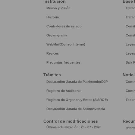
Institución
Base 
Misión y Visión
Trata
Historia
Trata
Contralores de estado
Const
Organigrama
Const
WebMail(Correo Interno)
Leyes
Revices
Leyes
Preguntas frecuentes
Sala 
Trámites
Notic
Declaración Jurada de Patrimonio:DJP
Contr
Registro de Auditores
Contr
Registro de Órganos y Entes (SISROE)
Todas
Declaración Jurada de Sobrevivencia
Control de modificaciones
Recu
Última actualización: 23 - 07 - 2026
Ofert