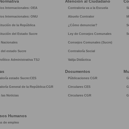
Normativa
Atención al Ciudadano
Co
dos Internacionales: OEA
Contraloria va a la Escuela
S
dos Internacionales: ONU
Abuelo Contralor
M
itución de la República
¿Cómo denunciar?
S
itución del Estado Sucre
Ley de Consejos Comunales
S
 Nacionales
Consejos Comunales (Sucre)
 del estado Sucre
Contraloría Social
Político Administrativa TSJ
Valija Didáctica
ias
Documentos
Mu
aloría estado Sucre:CES
Públicaciones CGR
G
aloría General de la República:CGR
Circulares CES
G
 las Noticias
Circulares CGR
G
rsos Humanos
as de empleo