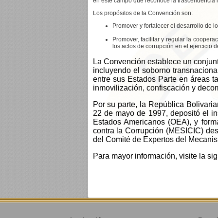
en este campo que reconoce la trascendencia int
Los propósitos de la Convención son:
Promover y fortalecer el desarrollo de l
Promover, facilitar y regular la coopera
los actos de corrupción en el ejercicio 
La Convención establece un conjunto
incluyendo el soborno transnacional 
entre sus Estados Parte en áreas tal
inmovilización, confiscación y decom
Por su parte, la República Bolivari
22 de mayo de 1997, depositó el ins
Estados Americanos (OEA), y form
contra la Corrupción (MESICIC) des
del Comité de Expertos del Mecani
Para mayor información, visite la sig