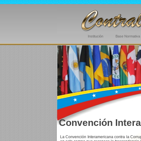
Institución
Base Normativa
Convención Intera
La Convención Interamericana contra la Corrup