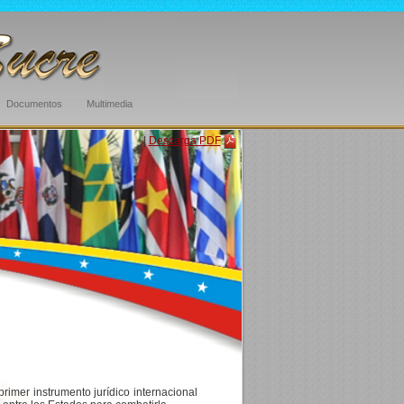
Documentos
Multimedia
|
Descarga PDF
imer instrumento jurídico internacional