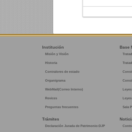
Institución
Base 
Misión y Visión
Trata
Historia
Trata
Contralores de estado
Const
Organigrama
Const
WebMail(Correo Interno)
Leyes
Revices
Leyes
Preguntas frecuentes
Sala P
Trámites
Notici
Declaración Jurada de Patrimonio:DJP
Contr