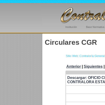
Institución
Base Normativa
Circulares CGR
Sitio Web: Contraloría Genera
Anterior
|
Siguientes
Descargar: OFICIO
CONTRALORA ESTA